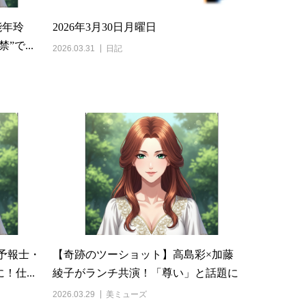
能年玲
2026年3月30日月曜日
で...
2026.03.31
日記
予報士・
【奇跡のツーショット】高島彩×加藤
仕...
綾子がランチ共演！「尊い」と話題に
2026.03.29
美ミューズ