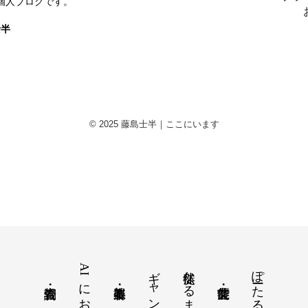
個人ブログです。
士半
© 2025 藤島士半｜ここにいます
AIにおまかせ
ギャンブル
徒然なるままに
ぽーたるさいと