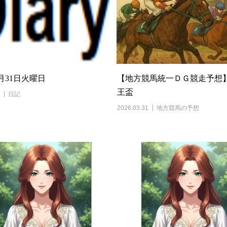
3月31日火曜日
【地方競馬統一ＤＧ競走予想
王盃
日記
2026.03.31
地方競馬の予想