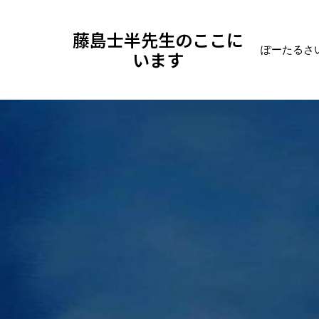
藤島士半先生のここに
ぽーたるさ
います