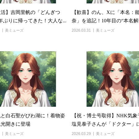
復活】吉岡里帆の「どんぎつ
【歓喜】のん、Xに「本名：
年ぶりに帰ってきた！大人な...
奈」を追記！10年目の“本名解禁”
美ミューズ
2026.03.31
美ミューズ
帆と白石聖がびわ湖に！着物姿
【祝・博士号取得】NHK気象
観光開きに登場
塩見泰子さんが「ドクター」に！
美ミューズ
2026.03.29
美ミューズ