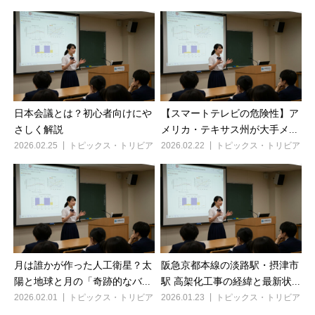
日本会議とは？初心者向けにや
【スマートテレビの危険性】ア
さしく解説
メリカ・テキサス州が大手メ...
2026.02.25
トピックス・トリビア
2026.02.22
トピックス・トリビア
月は誰かが作った人工衛星？太
阪急京都本線の淡路駅・摂津市
陽と地球と月の「奇跡的なバ...
駅 高架化工事の経緯と最新状...
2026.02.01
トピックス・トリビア
2026.01.23
トピックス・トリビア