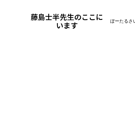
藤島士半先生のここに
ぽーたるさ
います
ブログ
美ミューズ
のん（能年玲奈）