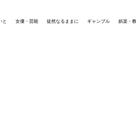
いと
女優・芸能
徒然なるままに
ギャンブル
娯楽・
さん、地上波連ドラレギュラー復帰『こちら予備自衛英雄補?!』