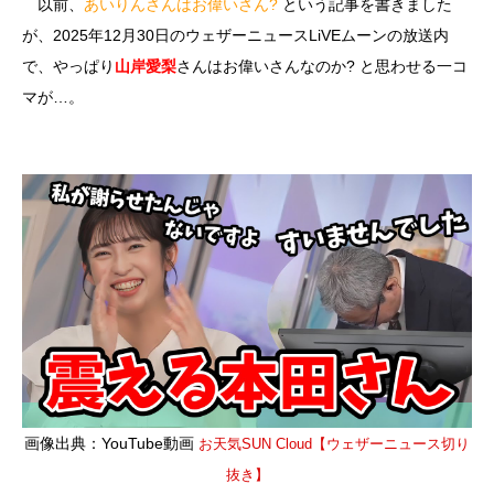
以前、
あいりんさんはお偉いさん?
という記事を書きました
が、2025年12月30日のウェザーニュースLiVEムーンの放送内
で、やっぱり
山岸愛梨
さんはお偉いさんなのか? と思わせる一コ
マが…。
画像出典：YouTube動画
お天気SUN Cloud【ウェザーニュース切り
抜き】