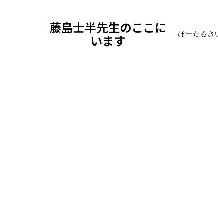
藤島士半先生のここに
ぽーたるさ
います
ブログ
ドジっ娘メイドが書く
人はど