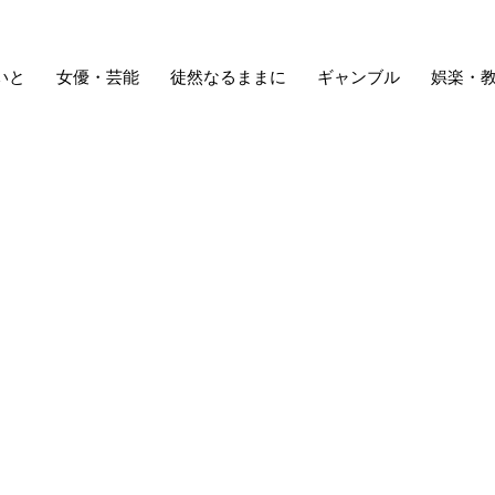
いと
女優・芸能
徒然なるままに
ギャンブル
娯楽・
うして戦争をするの？ アインシュタインとフロイトの手紙のお話