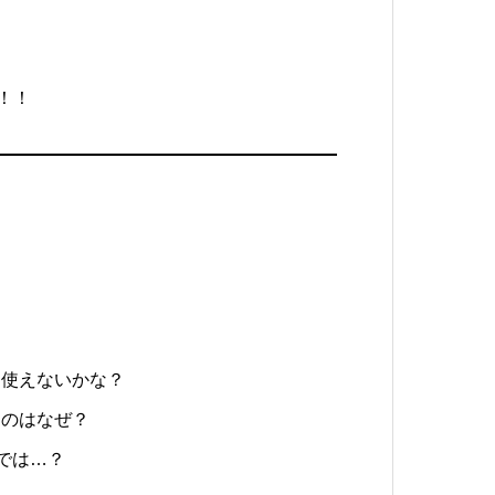
！！
に使えないかな？
るのはなぜ？
では…？