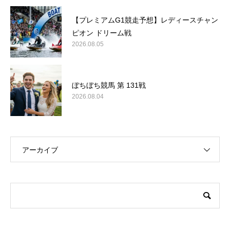
【プレミアムG1競走予想】レディースチャン
ピオン ドリーム戦
2026.08.05
ぼちぼち競馬 第 131戦
2026.08.04
アーカイブ
このサイトについて