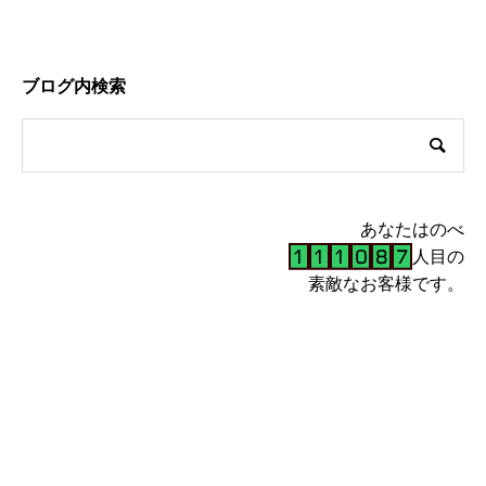
ブログ内検索
あなたはのべ
人目の
素敵なお客様です。