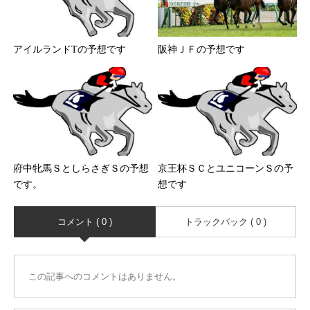
アイルランドTの予想です
阪神ＪＦの予想です
府中牝馬ＳとしらさぎＳの予想
京王杯ＳＣとユニコーンＳの予
です。
想です
コメント ( 0 )
トラックバック ( 0 )
この記事へのコメントはありません。