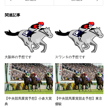
関連記事
大阪杯の予想です
スワンＳの予想です
【中央競馬重賞予想】小倉大賞
【中央競馬重賞競走予想】東京
典
優駿