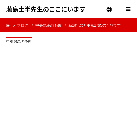
藤島士半先生のここにいます
ブログ
中央競馬の予想
新潟記念と中京2歳Sの予想です
menu
中央競馬の予想