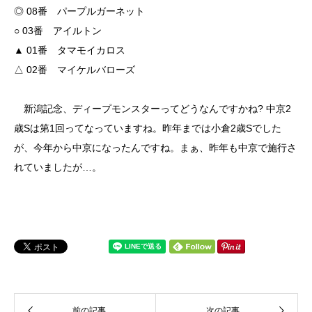
◎ 08番 パープルガーネット
○ 03番 アイルトン
▲ 01番 タマモイカロス
△ 02番 マイケルバローズ
新潟記念、ディープモンスターってどうなんですかね? 中京2
歳Sは第1回ってなっていますね。昨年までは小倉2歳Sでした
が、今年から中京になったんですね。まぁ、昨年も中京で施行さ
れていましたが…。