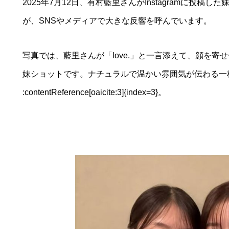
2025年7月12日、有村藍里さんがInstagramに投
が、SNSやメディアで大きな反響を呼んでいます。
写真では、藍里さんが「love.」と一言添えて、顔を
妹ショットです。ナチュラルで温かい雰囲気が伝わる一
:contentReference[oaicite:3]{index=3}。