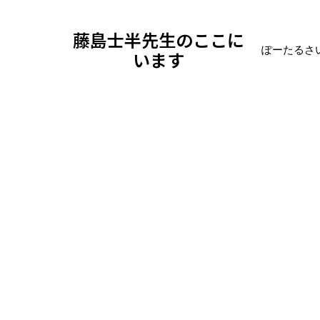
藤島士半先生のここに
ぽーたるさ
います
ブログ
美ミューズ
有村藍里＆有村架