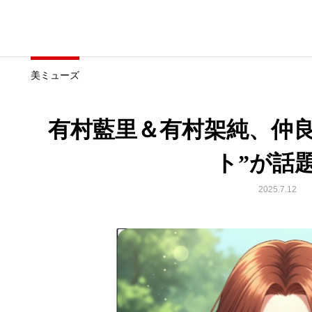
美ミューズ
有村藍里＆有村架純、仲良
ト”が話
2025.7.12