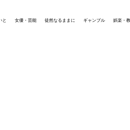
いと
女優・芸能
徒然なるままに
ギャンブル
娯楽・
純、仲良し“美人姉妹ショット”が話題に