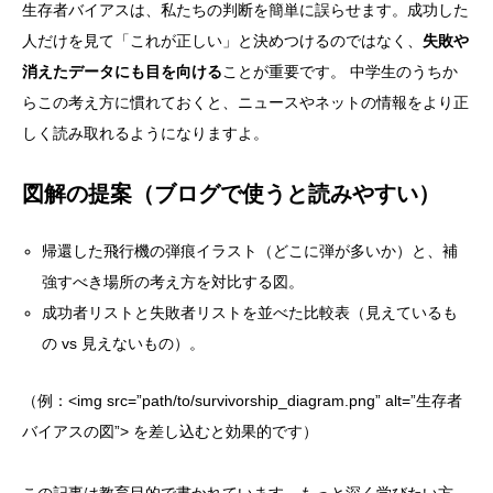
生存者バイアスは、私たちの判断を簡単に誤らせます。成功した
人だけを見て「これが正しい」と決めつけるのではなく、
失敗や
消えたデータにも目を向ける
ことが重要です。 中学生のうちか
らこの考え方に慣れておくと、ニュースやネットの情報をより正
しく読み取れるようになりますよ。
図解の提案（ブログで使うと読みやすい）
帰還した飛行機の弾痕イラスト（どこに弾が多いか）と、補
強すべき場所の考え方を対比する図。
成功者リストと失敗者リストを並べた比較表（見えているも
の vs 見えないもの）。
（例：<img src=”path/to/survivorship_diagram.png” alt=”生存者
バイアスの図”> を差し込むと効果的です）