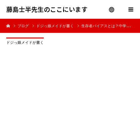
藤島士半先生のここにいます
ブログ
ドジっ娘メイドが書く
生存者バイアスとは？中学生でもわかる解説と見抜き方
menu
ドジっ娘メイドが書く