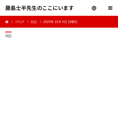
藤島士半先生のここにいます
ブログ
日記
2025年 10月 5日 日曜日
menu
日記