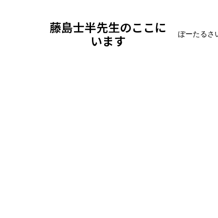
藤島士半先生のここに
ぽーたるさ
います
ブログ
日記
2025年 11月 17日 月曜