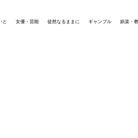
いと
女優・芸能
徒然なるままに
ギャンブル
娯楽・
日