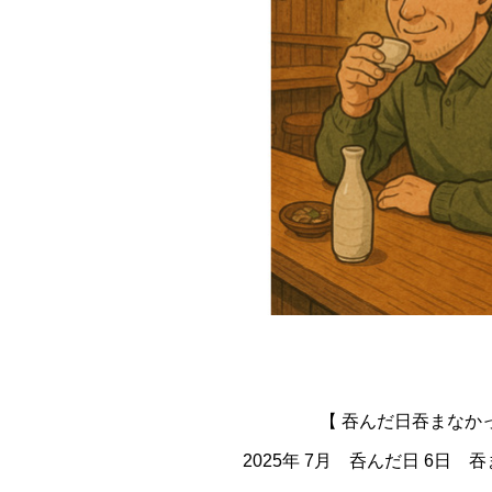
【 吞んだ日吞まなか
2025年 7月 呑んだ日 6日 