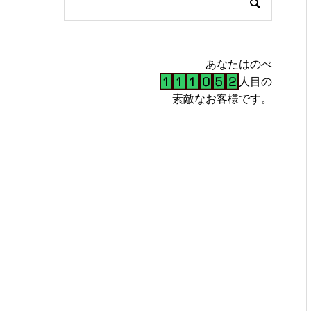
あなたはのべ
人目の
素敵なお客様です。