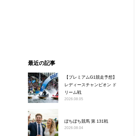
最近の記事
【プレミアムG1競走予想】
レディースチャンピオン ド
リーム戦
2026.08.05
ぼちぼち競馬 第 131戦
2026.08.04