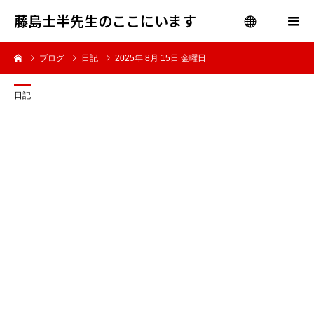
藤島士半先生のここにいます
ブログ
日記
2025年 8月 15日 金曜日
menu
日記