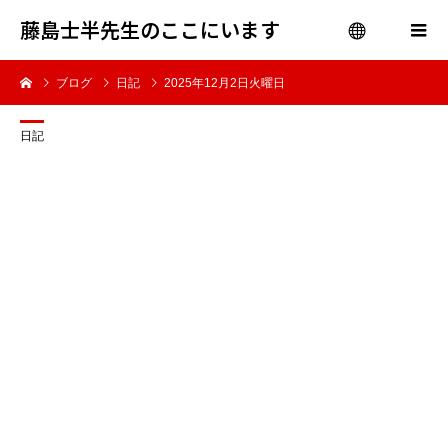
藤島士半先生のここにいます
ブログ
日記
2025年12月2日火曜日
menu
日記