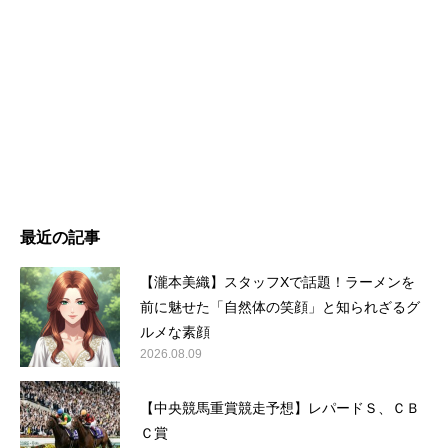
最近の記事
【瀧本美織】スタッフXで話題！ラーメンを
前に魅せた「自然体の笑顔」と知られざるグ
ルメな素顔
2026.08.09
【中央競馬重賞競走予想】レパードＳ、ＣＢ
Ｃ賞