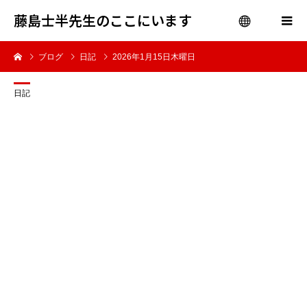
藤島士半先生のここにいます
ブログ
日記
2026年1月15日木曜日
menu
日記