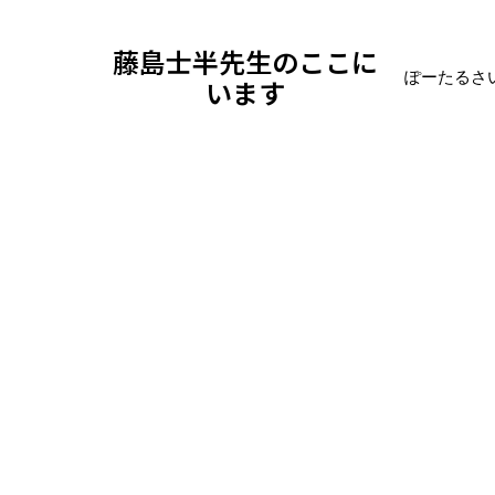
藤島士半先生のここに
ぽーたるさ
います
ブログ
日記
2026年1月6日火曜日