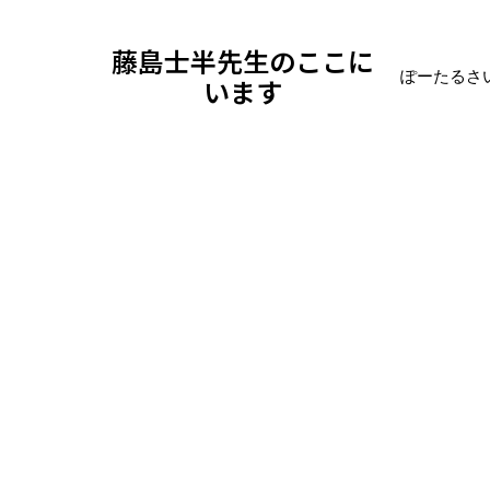
藤島士半先生のここに
ぽーたるさ
います
ブログ
日記
2026年5月13日水曜日