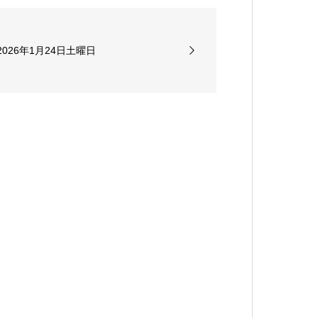
2026年1月24日土曜日