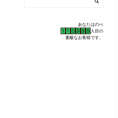
あなたはのべ
人目の
素敵なお客様です。