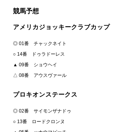
競馬予想
アメリカジョッキークラブカップ
◎ 01番 チャックネイト
○ 14番 ドゥラドーレス
▲ 09番 ショウヘイ
△ 08番 アウスヴァール
プロキオンステークス
◎ 02番 サイモンザナドゥ
○ 13番 ロードクロンヌ