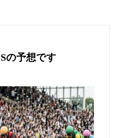
ンSの予想です