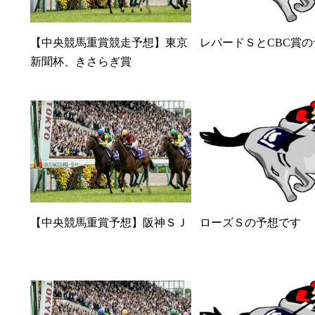
【中央競馬重賞競走予想】東京
レパードＳとCBC賞
新聞杯、きさらぎ賞
【中央競馬重賞予想】阪神ＳＪ
ローズＳの予想です