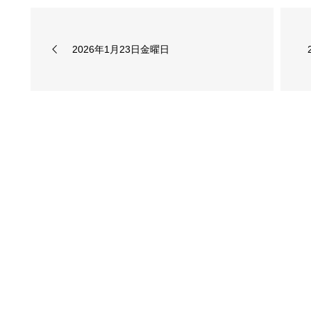
2026年1月23日金曜日