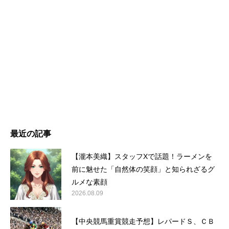
最近の記事
【瀧本美織】スタッフXで話題！ラーメンを
前に魅せた「自然体の笑顔」と知られざるグ
ルメな素顔
2026.08.09
【中央競馬重賞競走予想】レパードＳ、ＣＢ