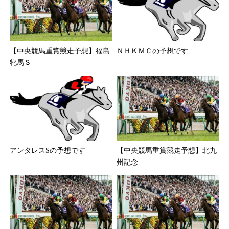
【中央競馬重賞競走予想】福島
ＮＨＫＭＣの予想です
牝馬Ｓ
アンタレスSの予想です
【中央競馬重賞競走予想】北九
州記念