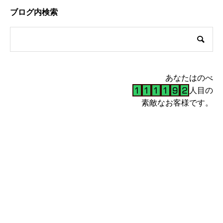
ブログ内検索
あなたはのべ
人目の
素敵なお客様です。