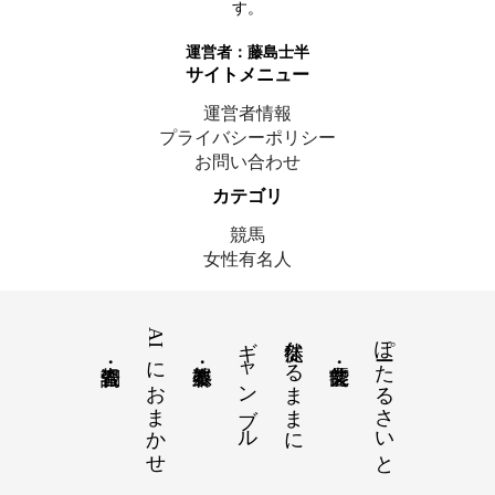
す。
運営者：
藤島士半
サイトメニュー
運営者情報
プライバシーポリシー
お問い合わせ
カテゴリ
競馬
女性有名人
AIにおまかせ
ギャンブル
徒然なるままに
ぽーたるさいと
© 2025 藤島士半｜ここにいます