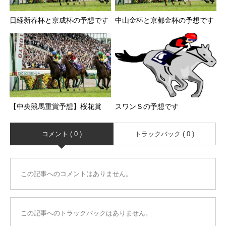
日経新春杯と京成杯の予想です
中山金杯と京都金杯の予想です
【中央競馬重賞予想】桜花賞
スワンＳの予想です
コメント ( 0 )
トラックバック ( 0 )
この記事へのコメントはありません。
この記事へのトラックバックはありません。