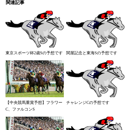
関連記事
東京スポーツ杯2歳Sの予想です
関屋記念と東海Sの予想です
【中央競馬重賞予想】フラワー
チャレンジCの予想です
C、ファルコンS