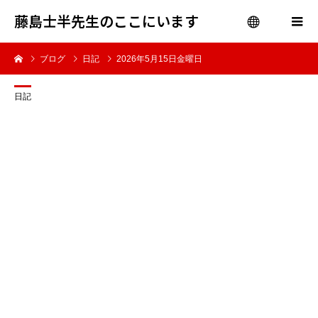
藤島士半先生のここにいます
ブログ
日記
2026年5月15日金曜日
menu
日記