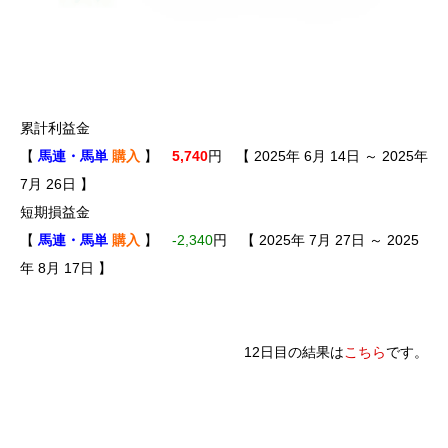
累計利益金
【
馬連・馬単
購入
】
5,740
円 【 2025年 6月 14日 ～ 2025年
7月 26日 】
短期損益金
【
馬連・馬単
購入
】
-2,340
円 【 2025年 7月 27日 ～ 2025
年 8月 17日 】
12日目の結果は
こちら
です。