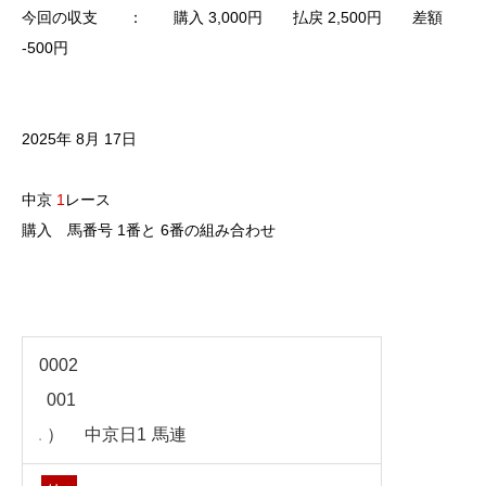
今回の収支 ： 購入 3,000円 払戻 2,500円 差額
-500円
2025年 8月 17日
中京
1
レース
購入 馬番号 1番と 6番の組み合わせ
0002
001
）
中京
日
1
馬連