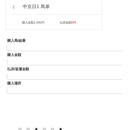
）
中京
日
1
馬単
購入金額
1,000円
払戻金額
0円
購入馬/組番
購入金額
払戻/返還金額
購入場所
☆ ☆ ★ ☆ ☆ ★