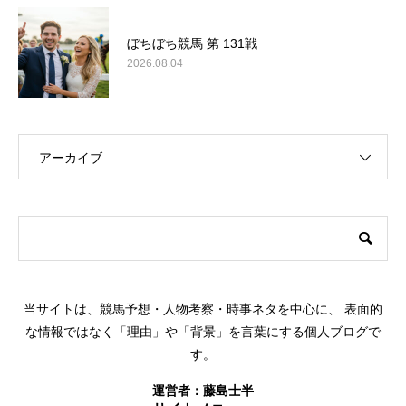
ぼちぼち競馬 第 131戦
2026.08.04
アーカイブ
このサイトについて
当サイトは、競馬予想・人物考察・時事ネタを中心に、 表面的
な情報ではなく「理由」や「背景」を言葉にする個人ブログで
す。
運営者：
藤島士半