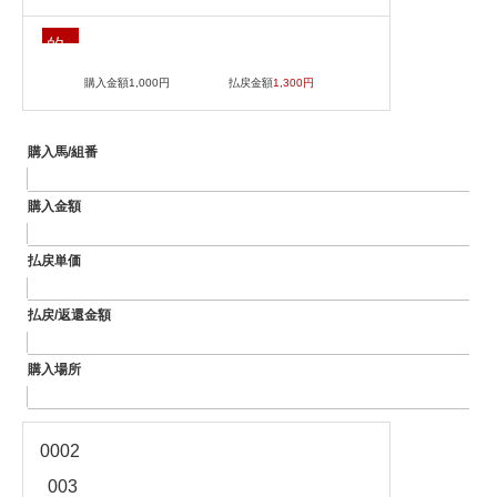
的
中
購入金額
1,000円
払戻金額
1,300円
購入馬/組番
購入金額
払戻単価
払戻/返還金額
購入場所
0002
003