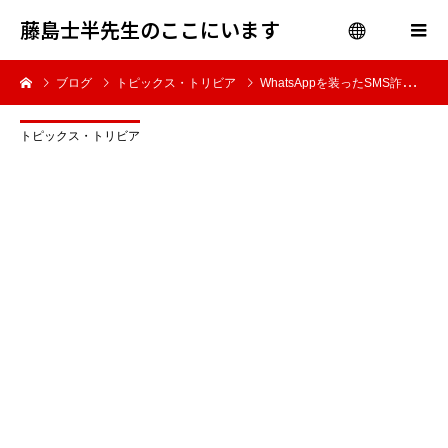
藤島士半先生のここにいます
ブログ
トピックス・トリビア
WhatsAppを装ったSMS詐欺に注意｜安全な対処法リスト
menu
トピックス・トリビア